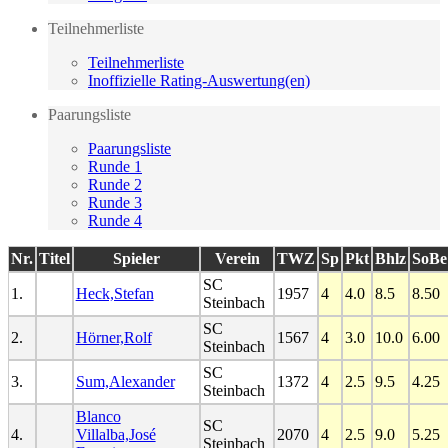
Teilnehmerliste
Teilnehmerliste
Inoffizielle Rating-Auswertung(en)
Paarungsliste
Paarungsliste
Runde 1
Runde 2
Runde 3
Runde 4
Nr.
Titel
Spieler
Verein
TWZ
Sp
Pkt
Bhlz
SoBe
SC
1.
Heck,Stefan
1957
4
4.0
8.5
8.50
Steinbach
SC
2.
Hörner,Rolf
1567
4
3.0
10.0
6.00
Steinbach
SC
3.
Sum,Alexander
1372
4
2.5
9.5
4.25
Steinbach
Blanco
SC
4.
Villalba,José
2070
4
2.5
9.0
5.25
Steinbach