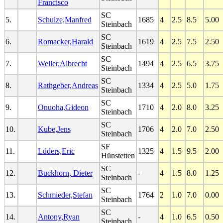
Francisco
SC
5.
Schulze,Manfred
1685
4
2.5
8.5
5.00
Steinbach
SC
6.
Romacker,Harald
1619
4
2.5
7.5
2.50
Steinbach
SC
7.
Weller,Albrecht
1494
4
2.5
6.5
3.75
Steinbach
SC
8.
Rathgeber,Andreas
1334
4
2.5
5.0
1.75
Steinbach
SC
9.
Onuoha,Gideon
1710
4
2.0
8.0
3.25
Steinbach
SC
10.
Kube,Jens
1706
4
2.0
7.0
2.50
Steinbach
SF
11.
Lüders,Eric
1325
4
1.5
9.5
2.00
Hünstetten
SC
12.
Buckhorn, Dieter
-
4
1.5
8.0
1.25
Steinbach
SC
13.
Schmieder,Stefan
1764
2
1.0
7.0
0.00
Steinbach
SC
14.
Antony,Ryan
-
4
1.0
6.5
0.50
Steinbach