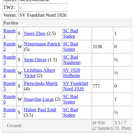
TWZ:
-
Verein:
SV Frankfurt Nord 1926
Partien
Runde
SC Bad
S
Speer,Theo
(2.5)
1
1
Soden
Runde
Ninnemann,Patrick
SC Bad
W
1136
0
2
(5)
Soden
Runde
SC Bad
S
Stein,Oliver
(1.5)
½
3
Nauheim
Runde
Lichtblau,Albert
SV 1920
W
½
4
Victor
(2)
Hofheim
Runde
Pierscinski,Marek
SV Frankfurt
S
777
0
5
(4)
Nord 1926
Runde
SC Bad
W
Seaayfan,Lucas
(2)
1
6
Soden
Runde
Hahne,Paul Emil
SC Bad
S
½
7
(3.5)
Soden
Ø 956
3.5 / 7
Gesamt
(2 Spieler)
33. Platz