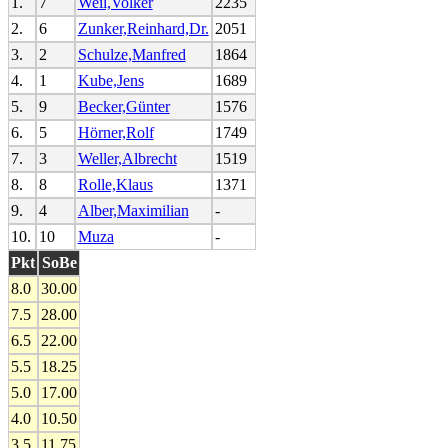
1.
7
Weil,Volker
2235
2.
6
Zunker,Reinhard,Dr.
2051
3.
2
Schulze,Manfred
1864
4.
1
Kube,Jens
1689
5.
9
Becker,Günter
1576
6.
5
Hörner,Rolf
1749
7.
3
Weller,Albrecht
1519
8.
8
Rolle,Klaus
1371
9.
4
Alber,Maximilian
-
10.
10
Muza
-
Pkt
SoBe
8.0
30.00
7.5
28.00
6.5
22.00
5.5
18.25
5.0
17.00
4.0
10.50
3.5
11.75