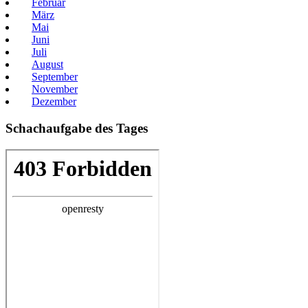
Februar
März
Mai
Juni
Juli
August
September
November
Dezember
Schachaufgabe des Tages