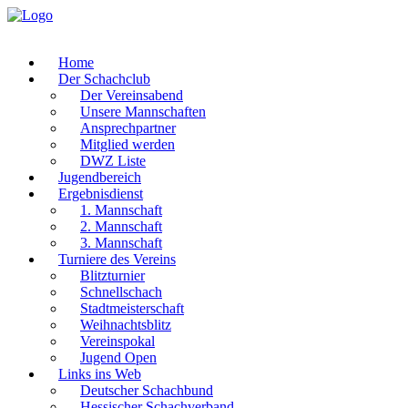
Home
Der Schachclub
Der Vereinsabend
Unsere Mannschaften
Ansprechpartner
Mitglied werden
DWZ Liste
Jugendbereich
Ergebnisdienst
1. Mannschaft
2. Mannschaft
3. Mannschaft
Turniere des Vereins
Blitzturnier
Schnellschach
Stadtmeisterschaft
Weihnachtsblitz
Vereinspokal
Jugend Open
Links ins Web
Deutscher Schachbund
Hessischer Schachverband