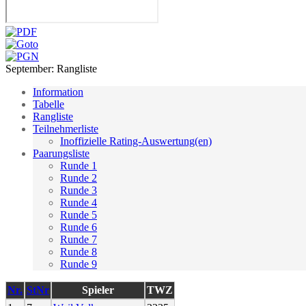
September: Rangliste
Information
Tabelle
Rangliste
Teilnehmerliste
Inoffizielle Rating-Auswertung(en)
Paarungsliste
Runde 1
Runde 2
Runde 3
Runde 4
Runde 5
Runde 6
Runde 7
Runde 8
Runde 9
Nr.
StNr
Spieler
TWZ