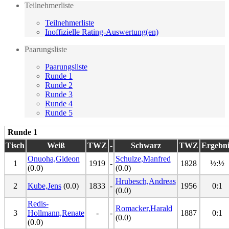
Teilnehmerliste
Teilnehmerliste
Inoffizielle Rating-Auswertung(en)
Paarungsliste
Paarungsliste
Runde 1
Runde 2
Runde 3
Runde 4
Runde 5
Runde 1
Tisch
Weiß
TWZ
-
Schwarz
TWZ
Ergebni
Onuoha,Gideon
Schulze,Manfred
1
1919
-
1828
½:½
(0.0)
(0.0)
Hrubesch,Andreas
2
Kube,Jens
(0.0)
1833
-
1956
0:1
(0.0)
Redis-
Romacker,Harald
3
Hollmann,Renate
-
-
1887
0:1
(0.0)
(0.0)