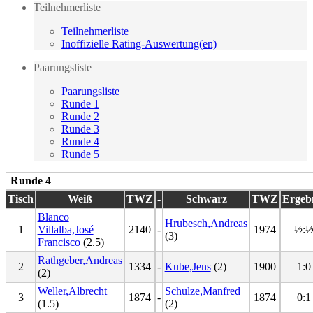
Teilnehmerliste
Teilnehmerliste
Inoffizielle Rating-Auswertung(en)
Paarungsliste
Paarungsliste
Runde 1
Runde 2
Runde 3
Runde 4
Runde 5
Runde 4
Tisch
Weiß
TWZ
-
Schwarz
TWZ
Ergeb
Blanco
Hrubesch,Andreas
1
Villalba,José
2140
-
1974
½:
(3)
Francisco
(2.5)
Rathgeber,Andreas
2
1334
-
Kube,Jens
(2)
1900
1:0
(2)
Weller,Albrecht
Schulze,Manfred
3
1874
-
1874
0:1
(1.5)
(2)