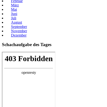
Februar
März
Mai
Juni
Juli
August
September
November
Dezember
Schachaufgabe des Tages