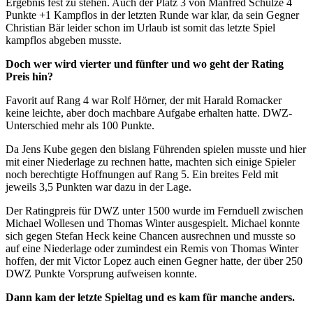
Ergebnis fest zu stehen. Auch der Platz 3 von Manfred Schulze 4
Punkte +1 Kampflos in der letzten Runde war klar, da sein Gegner
Christian Bär leider schon im Urlaub ist somit das letzte Spiel
kampflos abgeben musste.
Doch wer wird vierter und fünfter und wo geht der Rating
Preis hin?
Favorit auf Rang 4 war Rolf Hörner, der mit Harald Romacker
keine leichte, aber doch machbare Aufgabe erhalten hatte. DWZ-
Unterschied mehr als 100 Punkte.
Da Jens Kube gegen den bislang Führenden spielen musste und hier
mit einer Niederlage zu rechnen hatte, machten sich einige Spieler
noch berechtigte Hoffnungen auf Rang 5. Ein breites Feld mit
jeweils 3,5 Punkten war dazu in der Lage.
Der Ratingpreis für DWZ unter 1500 wurde im Fernduell zwischen
Michael Wollesen und Thomas Winter ausgespielt. Michael konnte
sich gegen Stefan Heck keine Chancen ausrechnen und musste so
auf eine Niederlage oder zumindest ein Remis von Thomas Winter
hoffen, der mit Victor Lopez auch einen Gegner hatte, der über 250
DWZ Punkte Vorsprung aufweisen konnte.
Dann kam der letzte Spieltag und es kam für manche anders.