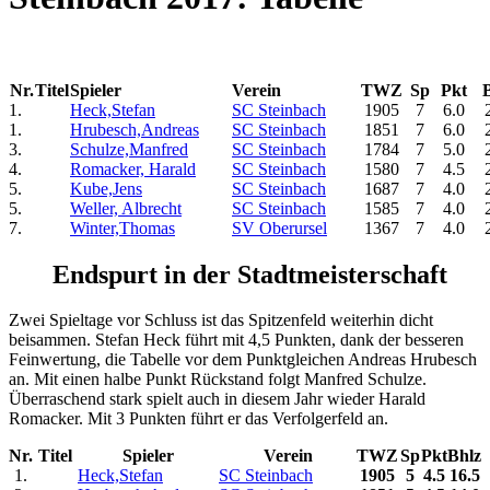
Nr.
Titel
Spieler
Verein
TWZ
Sp
Pkt
1.
Heck,Stefan
SC Steinbach
1905
7
6.0
1.
Hrubesch,Andreas
SC Steinbach
1851
7
6.0
3.
Schulze,Manfred
SC Steinbach
1784
7
5.0
4.
Romacker, Harald
SC Steinbach
1580
7
4.5
5.
Kube,Jens
SC Steinbach
1687
7
4.0
5.
Weller, Albrecht
SC Steinbach
1585
7
4.0
7.
Winter,Thomas
SV Oberursel
1367
7
4.0
Endspurt in der Stadtmeisterschaft
Zwei Spieltage vor Schluss ist das Spitzenfeld weiterhin dicht
beisammen. Stefan Heck führt mit 4,5 Punkten, dank der besseren
Feinwertung, die Tabelle vor dem Punktgleichen Andreas Hrubesch
an. Mit einen halbe Punkt Rückstand folgt Manfred Schulze.
Überraschend stark spielt auch in diesem Jahr wieder Harald
Romacker. Mit 3 Punkten führt er das Verfolgerfeld an.
Nr.
Titel
Spieler
Verein
TWZ
Sp
Pkt
Bhlz
1.
Heck,Stefan
SC Steinbach
1905
5
4.5
16.5