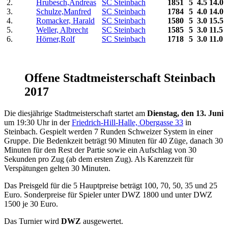
2.
Hrubesch,Andreas
SC Steinbach
1851
5
4.5
14.0
3.
Schulze,Manfred
SC Steinbach
1784
5
4.0
14.0
4.
Romacker, Harald
SC Steinbach
1580
5
3.0
15.5
5.
Weller, Albrecht
SC Steinbach
1585
5
3.0
11.5
6.
Hörner,Rolf
SC Steinbach
1718
5
3.0
11.0
Offene Stadtmeisterschaft Steinbach
2017
Die diesjährige Stadtmeisterschaft startet am
Dienstag, den 13. Juni
um 19:30 Uhr in der
Friedrich-Hill-Halle, Obergasse 33
in
Steinbach. Gespielt werden 7 Runden Schweizer System in einer
Gruppe. Die Bedenkzeit beträgt 90 Minuten für 40 Züge, danach 30
Minuten für den Rest der Partie sowie ein Aufschlag von 30
Sekunden pro Zug (ab dem ersten Zug). Als Karenzzeit für
Verspätungen gelten 30 Minuten.
Das Preisgeld für die 5 Hauptpreise beträgt 100, 70, 50, 35 und 25
Euro. Sonderpreise für Spieler unter DWZ 1800 und unter DWZ
1500 je 30 Euro.
Das Turnier wird
DWZ
ausgewertet.