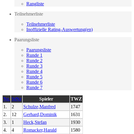
Rangliste
Teilnehmerliste
Teilnehmerliste
Inoffizielle Rating-Auswertung(en)
Paarungsliste
Paarungsliste
Runde 1
Runde 2
Runde 3
Runde 4
Runde 5
Runde 6
Runde 7
Nr.
StNr
Spieler
TWZ
1.
2
Schulze,Manfred
1747
2.
12
Gerhard,Dominik
1631
3.
1
Heck,Stefan
1930
4.
4
Romacker,Harald
1580