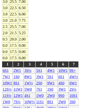
3.0
25.5
7.00
3.0
22.5
6.50
3.0
22.5
6.00
3.0
21.0
7.75
2.5
25.5
7.00
2.0
21.5
5.25
0.5
20.0
2.00
0.0
17.5
0.00
0.0
17.5
0.00
0.0
17.5
0.00
1
2
3
4
5
6
7
6S1
2W1
3S½
5S1
4W1
10W1
9S+
7W1
1S0
8W1
3W1
5S1
6S1
4W½
10W1
8S1
1W½
2S0
9W1
4S0
6W1
12S½
11W1
5W0
7S1
1S0
3W1
2S½
11S½
12W1
4S1
1W0
2W0
9S0
10S1
1W0
7S½
10W½
11S1
8S1
2W0
3S0