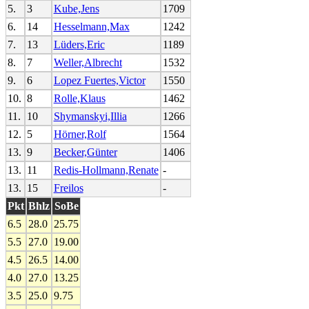
5.
3
Kube,Jens
1709
6.
14
Hesselmann,Max
1242
7.
13
Lüders,Eric
1189
8.
7
Weller,Albrecht
1532
9.
6
Lopez Fuertes,Victor
1550
10.
8
Rolle,Klaus
1462
11.
10
Shymanskyi,Illia
1266
12.
5
Hörner,Rolf
1564
13.
9
Becker,Günter
1406
13.
11
Redis-Hollmann,Renate
-
13.
15
Freilos
-
Pkt
Bhlz
SoBe
6.5
28.0
25.75
5.5
27.0
19.00
4.5
26.5
14.00
4.0
27.0
13.25
3.5
25.0
9.75